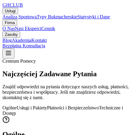
GH
CLUB
Usługi
Analiza Sportowa
Typy Bukmacherskie
Statystyki i Dane
Firma
O Nas
Nasi Eksperci
Cennik
Zasoby
Blog
Akademia
Kontakt
Bezpłatna Konsultacja
Centrum Pomocy
Najczęściej Zadawane
Pytania
Znajdź odpowiedzi na pytania dotyczące naszych usług, płatności,
bezpieczeństwa i współpracy. Jeśli nie znajdziesz odpowiedzi,
skontaktuj się z nami.
Ogólne
Usługi i Pakiety
Płatności i Bezpieczeństwo
Techniczne i
Dostęp
Ogólne